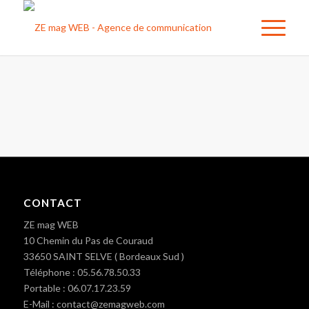
CONTACT
ZE mag WEB
10 Chemin du Pas de Couraud
33650 SAINT SELVE ( Bordeaux Sud )
Téléphone : 05.56.78.50.33
Portable : 06.07.17.23.59
E-Mail : contact@zemagweb.com