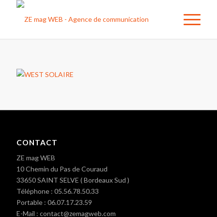
CONTACT
ZE mag WEB
10 Chemin du Pas de Couraud
33650 SAINT SELVE ( Bordeaux Sud )
Téléphone : 05.56.78.50.33
Portable : 06.07.17.23.59
E-Mail : contact@zemagweb.com