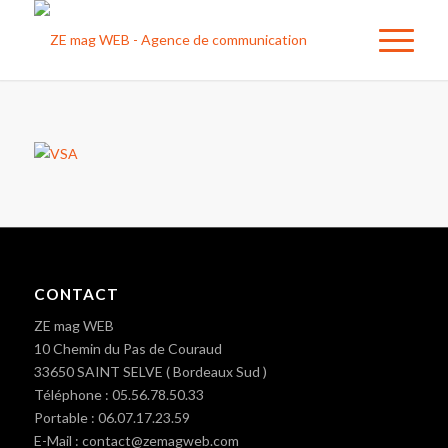
CONTACT
ZE mag WEB
10 Chemin du Pas de Couraud
33650 SAINT SELVE ( Bordeaux Sud )
Téléphone : 05.56.78.50.33
Portable : 06.07.17.23.59
E-Mail : contact@zemagweb.com