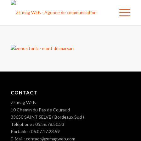
CONTACT
ZE mag WEB
10 Chemin du Pas de Couraud
33650 SAINT SELVE ( Bordeaux Sud )
Téléphone : 05.56.78.50.33
Portable : 06.07.17.23.59
E-Mail : contact@zemagweb.com