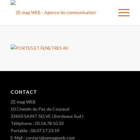
CONTACT
ZE mag WEB
10 Chemin du Pas de Couraud
33650 SAINT SELVE ( Bordeaux Sud )
Téléphone : 05.56.78.50.33
Portable : 06.07.17.23.59
E-Mail : contact@zemagweb.com