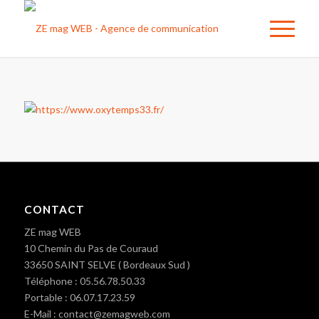
CONTACT
ZE mag WEB
10 Chemin du Pas de Couraud
33650 SAINT SELVE ( Bordeaux Sud )
Téléphone : 05.56.78.50.33
Portable : 06.07.17.23.59
E-Mail : contact@zemagweb.com