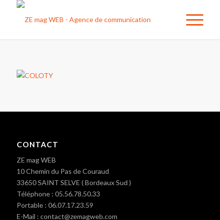
CONTACT
ZE mag WEB
10 Chemin du Pas de Couraud
33650 SAINT SELVE ( Bordeaux Sud )
Téléphone : 05.56.78.50.33
Portable : 06.07.17.23.59
E-Mail : contact@zemagweb.com