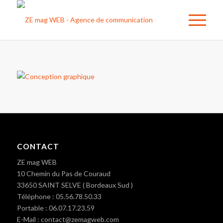
CONTACT
ZE mag WEB
10 Chemin du Pas de Couraud
33650 SAINT SELVE ( Bordeaux Sud )
Téléphone : 05.56.78.50.33
Portable : 06.07.17.23.59
E-Mail : contact@zemagweb.com