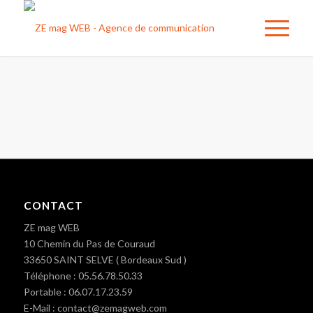
CONTACT
ZE mag WEB
10 Chemin du Pas de Couraud
33650 SAINT SELVE ( Bordeaux Sud )
Téléphone : 05.56.78.50.33
Portable : 06.07.17.23.59
E-Mail : contact@zemagweb.com